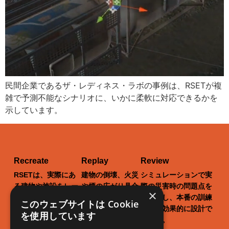
民間企業であるザ・レディネス・ラボの事例は、RSETが複
雑で予測不能なシナリオに、いかに柔軟に対応できるかを
示しています。
Recreate
Replay
Review
RSETは、実際にあ
建物の倒壊、火災
シミュレーションで実
る建物や施設をレー
や煙の広がり具合
際の災害時の問題点を
×
ザースキャンし、バ
まで、現実世界を
洗い出し、本番の訓練
このウェブサイトは Cookie
ーチャル世界に再現
リアルに再現でき
をより効果的に設計で
を使用しています
します。
ます。
きます。