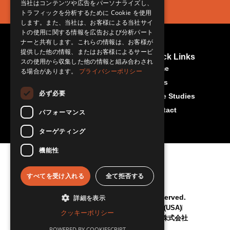
当社はコンテンツや広告をパーソナライズし、
トラフィックを分析するために Cookie を使用
します。また、当社は、お客様による当社サイ
トの使用に関する情報を広告および分析パート
ナーと共有します。これらの情報は、お客様が
提供した他の情報、またはお客様によるサービ
Contact Us
More About Us
Quick Links
スの使用から収集した他の情報と組み合わされ
Rset-Japan.com
info@rset-
Home
る場合があります。
プライバシーポリシー
japan.com
News
必ず必要
Case Studies
Contact
パフォーマンス
ターゲティング
機能性
すべてを受け入れる
全て拒否する
© RSET Japan 2026 All Rights Reserved.
詳細を表示
"RSET" is a trademark of RSET inc. (USA)
クッキーポリシー
「RSET Japan」日本国内管理：明段舎株式会社
POWERED BY COOKIESCRIPT