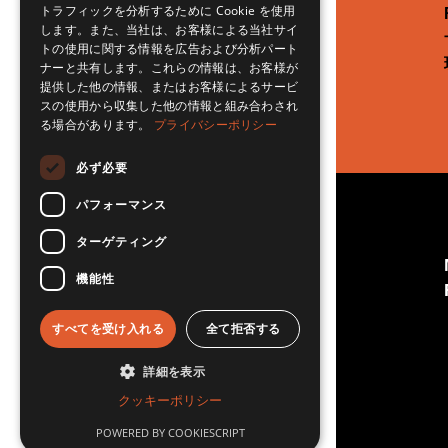
トラフィックを分析するために Cookie を使用
します。また、当社は、お客様による当社サイ
トの使用に関する情報を広告および分析パート
ナーと共有します。これらの情報は、お客様が
提供した他の情報、またはお客様によるサービ
スの使用から収集した他の情報と組み合わされ
る場合があります。
プライバシーポリシー
必ず必要
パフォーマンス
© RSET Japan 2026 All Rights
ターゲティング
Reserved.
"RSET" is a trademark of RSET inc. (USA)
機能性
「RSET Japan」日本国内管理：明段舎株式会社
すべてを受け入れる
全て拒否する
詳細を表示
クッキーポリシー
POWERED BY COOKIESCRIPT