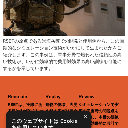
RSETの原点である米海兵隊での開発と使用例から、この画
期的なシミュレーション技術がいかにして生まれたかをご
紹介します。この事例は、軍事分野で培われた信頼性の高
い技術が、いかに効率的で費用対効果の高い訓練を可能に
するかを示しています。
Recreate
Replay
Review
RSETは、実際にあ
建物の倒壊、火災
シミュレーションで実
る建物や施設をレー
や煙の広がり具合
際の災害時の問題点を
×
ザースキャンし、バ
まで、現実世界を
洗い出し、本番の訓練
このウェブサイトは Cookie
ーチャル世界に再現
リアルに再現でき
をより効果的に設計で
を使用しています