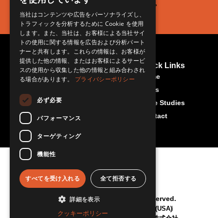
します。
ます。
きます。
当社はコンテンツや広告をパーソナライズし、
トラフィックを分析するために Cookie を使用
します。また、当社は、お客様による当社サイ
トの使用に関する情報を広告および分析パート
ナーと共有します。これらの情報は、お客様が
提供した他の情報、またはお客様によるサービ
Contact Us
More About Us
Quick Links
スの使用から収集した他の情報と組み合わされ
Rset-Japan.com
info@rset-
Home
る場合があります。
プライバシーポリシー
japan.com
News
必ず必要
Case Studies
Contact
パフォーマンス
ターゲティング
機能性
すべてを受け入れる
全て拒否する
© RSET Japan 2026 All Rights Reserved.
詳細を表示
"RSET" is a trademark of RSET inc. (USA)
クッキーポリシー