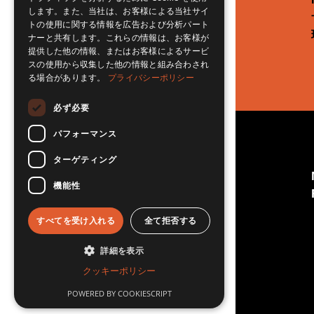
します。また、当社は、お客様による当社サイ
トの使用に関する情報を広告および分析パート
ナーと共有します。これらの情報は、お客様が
提供した他の情報、またはお客様によるサービ
スの使用から収集した他の情報と組み合わされ
る場合があります。
プライバシーポリシー
必ず必要
パフォーマンス
© RSET Japan 2026 All Rights
ターゲティング
Reserved.
"RSET" is a trademark of RSET inc. (USA)
機能性
「RSET Japan」日本国内管理：明段舎株式会社
すべてを受け入れる
全て拒否する
詳細を表示
クッキーポリシー
POWERED BY COOKIESCRIPT